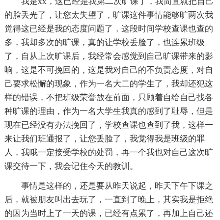
我是xx，这已经是我第二次旷课了，我简直就把自己
的脸丢光了，让您太失望了，旷课这件事情能够旷两次我
觉得这已经是我的态度问题了，这段时间学校查课也查的
多，我却多次的旷课，真的让学校丢脸了，也连累班级
了，自从上次旷课后，我经常会感觉到自己旷课带来的影
响，这是不可挽回的，这是我对自己的不负责态度，对自
己要求松懈的现象，作为一名大二的学生了，我却还犯这
样的错误，不把班级荣誉放在前面，只顾着自给自己找各
种旷课的理由，作为一名大学生我真的感到了耻辱，但是
现在已经没有办法挽回了，学校查课也查到了我，这样一
来让我们班通报了，让您丢脸了，我觉得我是班级的罪
人，我哦一定接受学校的处罚，再一个我也对自己这次旷
课交待一下，我会记住今天的教训。
事情是这样的，还是要从昨天说起，昨天下午下课之
后，就被朋友叫出去玩了，一直到了晚上，其实我是拒绝
的因为当时上了一天的课，已经有点累了，再加上自己还