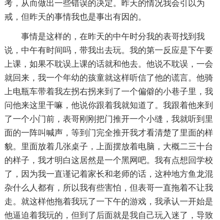
考，从而做出一些错误的决定。昨天的情况我会引以为
戒，但昨天的事情我也是事出有因的。
事情是这样的，在昨天的中午时分我的表哥找到我
说，中午有时间吗，带我出去玩。我的第一反应是下午要
上课，如果不耽误上课的话就和他去。他说不耽误，一会
就回来，我一个年幼的孩童就这样听信了他的谎言。他骑
上电瓶车带着我左拐右拐来到了一个偏僻的小巷子里，我
问他来这里干嘛，他说你跟着我就知道了。我跟着他来到
了一个小门前，表哥刚刚把门推开一个小缝，我就听到里
面的一阵叫喊声，等到门完全推开我才看清楚了里面的样
貌。里面放着几张桌子，上面摆放着电脑，大概二三十台
的样子，我才明白这居然是一个黑网吧。我有点想回学校
了，因为我一直谨记着家长和老师的话，这种地方鱼龙混
杂什么人都有，所以我有些害怕，但表哥一直拖着不让我
走。就这样他拖着我玩了一下午的游戏，我承认一开始是
他逼迫着我玩的，但到了后面就是我自己玩入迷了，导致