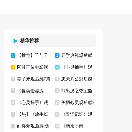
精华推荐
【推荐】千与千
开学典礼观后感
1
2
阿甘正传电影观
《心灵捕手》观
寻观后感
3
(15篇)
4
姜子牙观后感7篇
忠犬八公观后感
后感(15篇)
5
后感14篇
6
《鲁滨逊漂流
熊出没之夺宝熊
7
【荐】
8
《心灵捕手》观
美丽心灵观后感3
记》观后感8篇
9
兵观后感10篇
10
【热】《放牛班
《青涩记忆》观
后感(14篇)
11
篇
12
红楼梦观后感(集
《南京！南
的春天》观后感
13
后感
14