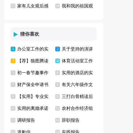
家有儿女观后感
我和我的祖国观
锦13篇)
15
京！》观后感
16
13篇
后感(通用15篇)
猜你喜欢
办公室工作的实
关于坚持的演讲
1
2
【荐】狼图腾读
体育活动室工作
习报告4篇
3
稿15篇
4
初一春节趣事作
实用的酒店的实
书心得
5
计划
6
财产保全申请书
有关六年级作文
文集合七篇
7
习报告六篇
8
【实用】专业实
三打白骨精读后
集合15篇
9
快乐的春节作文汇编
10
实用的离婚承诺
农村合作经济组
习报告汇编七篇
11
感
12
七篇
调研报告
辞职报告
书3篇
13
织调研报告
14
道歉信
实践报告
15
16