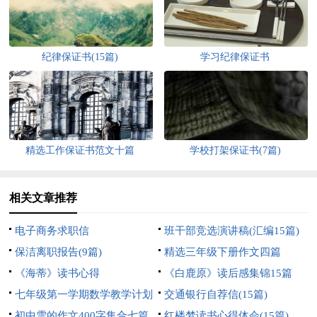
纪律保证书(15篇)
学习纪律保证书
精选工作保证书范文十篇
学校打架保证书(7篇)
相关文章推荐
电子商务求职信
班干部竞选演讲稿(汇编15篇)
保洁离职报告(9篇)
精选三年级下册作文四篇
《海蒂》读书心得
《白鹿原》读后感集锦15篇
七年级第一学期数学教学计划
交通银行自荐信(15篇)
汇编七篇
初中雪的作文400字集合七篇
红楼梦读书心得体会(15篇)