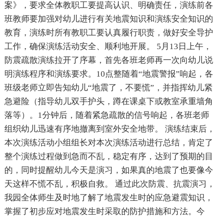
案》，要求全体教职工要提高认识、明确责任，演练前各
班教师要加强对幼儿进行有关地震知识和演练安全知识的
教育，演练时所有教职工要认真履行职责，做好安全导护
工作，确保演练活动安全、顺利地开展。 5月13日上午，
防震疏散演练拉开了序幕，首先各班老师再一次向幼儿说
明演练程序和演练要求。10点整随着“地震警报”响起，各
班级老师立即告知幼儿“地震了，不要慌”，并指挥幼儿紧
急避险（指导幼儿双手护头，蹲在课桌下或教室承重墙角
落等）。1分钟后，随着紧急疏散的信号响起，各班老师
组织幼儿迅速有序地撤离到室外安全地带。 演练结束后，
本次演练活动小组组长对本次演练活动进行总结，肯定了
整个演练过程做到急而不乱，稳定有序，达到了预期的目
的，同时提醒幼儿今天是演习，如果真的地震了也要像今
天这样不慌不乱，积极自救。 通过此次防震、抗震演习，
我园全体师生及时地了解了地震发生时的应急避震知识，
掌握了初步应对地震发生时采取的防护措施和方法。今