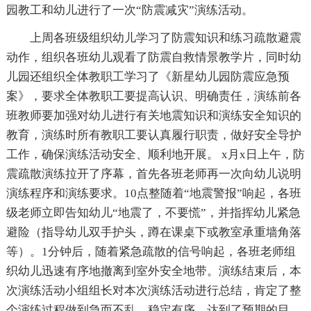
园教工和幼儿进行了一次“防震减灾”演练活动。
上周各班级组织幼儿学习了防震知识和练习疏散避震
动作，组织各班幼儿观看了防震自救情景教学片，同时幼
儿园还组织全体教职工学习了《新星幼儿园防震应急预
案》，要求全体教职工要提高认识、明确责任，演练前各
班教师要加强对幼儿进行有关地震知识和演练安全知识的
教育，演练时所有教职工要认真履行职责，做好安全导护
工作，确保演练活动安全、顺利地开展。 x月x日上午，防
震疏散演练拉开了序幕，首先各班老师再一次向幼儿说明
演练程序和演练要求。10点整随着“地震警报”响起，各班
级老师立即告知幼儿“地震了，不要慌”，并指挥幼儿紧急
避险（指导幼儿双手护头，蹲在课桌下或教室承重墙角落
等）。1分钟后，随着紧急疏散的信号响起，各班老师组
织幼儿迅速有序地撤离到室外安全地带。演练结束后，本
次演练活动小组组长对本次演练活动进行总结，肯定了整
个演练过程做到急而不乱，稳定有序，达到了预期的目