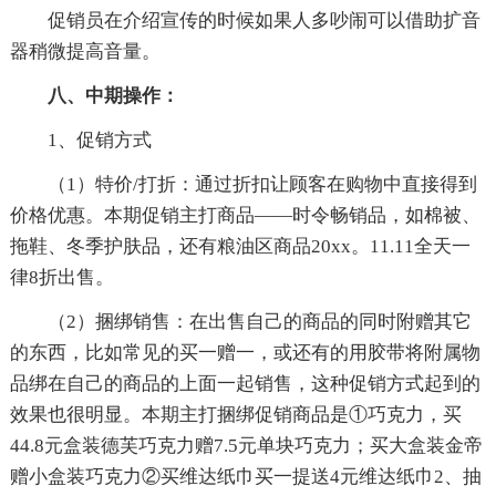
促销员在介绍宣传的时候如果人多吵闹可以借助扩音
器稍微提高音量。
八、中期操作：
1、促销方式
（1）特价/打折：通过折扣让顾客在购物中直接得到
价格优惠。本期促销主打商品——时令畅销品，如棉被、
拖鞋、冬季护肤品，还有粮油区商品20xx。11.11全天一
律8折出售。
（2）捆绑销售：在出售自己的商品的同时附赠其它
的东西，比如常见的买一赠一，或还有的用胶带将附属物
品绑在自己的商品的上面一起销售，这种促销方式起到的
效果也很明显。本期主打捆绑促销商品是①巧克力，买
44.8元盒装德芙巧克力赠7.5元单块巧克力；买大盒装金帝
赠小盒装巧克力②买维达纸巾买一提送4元维达纸巾2、抽