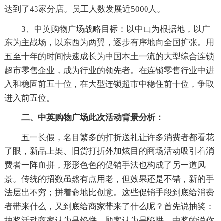
达到了43家分店。员工人数发展近5000人。
3、中英购物广场战略目标：以中山为根据地，以广
东为主战场，以东西为两翼，逐步有序地向全国扩张。用
五至十年的时间快速成长为中国本土一流的大型综合连锁
超市零售企业，成为行业的领先者。在连锁零售行业中进
入和稳固前五十位，在大型连锁超市中稳住前十位，争取
进入前五位。
二、中英购物广场此次活动背景分析：
五一长假，名目繁多的打折送礼让许多消费者都看花
了眼，新品上架、旧货打折外加炫目的商场活动吸引着消
费者一阵血拼，形形色色的促销手法也构成了另一道风
景。传统的招数虽然有点用老，但效果还是不错，新的手
法层出不穷；拼着命地比创意。这些促销手段到底给消费
者带来什么，又到底给商家带来了什么呢？首先说抽奖：
抽奖活动商家认为是馅饼，顾客认为是陷阱，中奖的说你