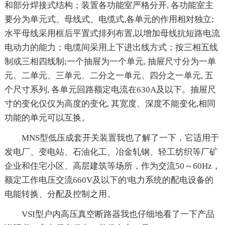
和部分焊接式结构；装置各功能室严格分开, 各功能室主
要分为单元式、母线式、电缆式,各单元的作用相对独立;
水平母线采用框后平置式排列布置,以增加母线抗短路电流
电动力的能力；电缆间采用上下进出线方式；按三相五线
制或三相四线制;一个抽屉为一个单元, 抽屉尺寸分为一单
元、二单元、三单元、二分之一单元、四分之一单元, 五
个尺寸系列, 各单元回路额定电流在630A及以下。抽屉尺
寸的变化仅仅为高度的变化, 其宽度、深度不能变化,相同
功能的单元可以互换。
MNS型低压成套开关装置我也了解了一下，它适用于
发电厂、变电站、石油化工、冶金轧钢、轻工纺织等厂矿
企业和住宅小区、高层建筑等场所，作为交流50～60Hz，
额定工作电压交流660V及以下的'电力系统的配电设备的
电能转换、分配及控制之用。
VSI型户内高压真空断路器我也仔细地看了一下产品