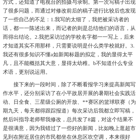
方式，还知道了电视台的拍摄与录制。第一次写稿子出现
了很多问题，而通过对修改前后的稿子进行比较后也发现
了一些自己的不足：1.我写的太细了，我把被采访者的
话，都一一陈述出来，而记者的则是总结他们的语言，从
而得出结论。2.我把采访过的学校名字都一一写上，后来
才知道其实不用那样，只需要说明是什么类学校就好。3.
我还有很多知识不懂a如新闻标题的拟定，我的显得太平
凡，且不能概括其大意，显得太幼稚。b不知道什么专业
术语，更别说运用。
接下来的一段时间，除了不断看报学习来提高新闻写
作水平，还分别采访了在小平故居开展的暑期社会实践活
动、日全食、三星级公厕的开放、**赛区的篮球联赛（为
期九天，每天都得跟踪报道）每次采访后我都立即写稿，
然后叫指导老师帮我修改，总共发了8篇，对这个结果不
是很满意，因为我错过了一些好的新闻，比如晚上逛超市
见到在附近居住的市民都坐在休息区吹空调，本来很好