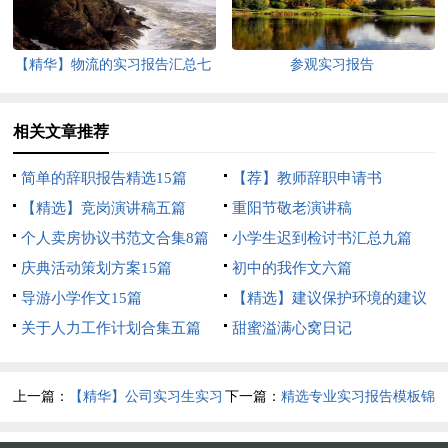
【精华】物流的实习报告汇总七
参观实习报告
篇
相关文章推荐
简单的辞职报告精选15篇
【荐】教师辞职申请书
【精选】竞岗演讲稿五篇
重阳节敬老演讲稿
个人卖房协议书范文合集8篇
小学生迟到检讨书汇总九篇
庆典活动策划方案15篇
初中的我作文六篇
导游小学作文15篇
【精选】建议保护环境的建议
关于人力工作计划合集五篇
书范文锦集六篇
甜蜜溢满心窝日记
上一篇：
【精华】公司实习生实习
下一篇：
精选专业实习报告模板锦
报告三篇
集6篇