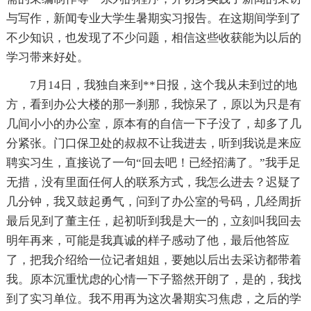
与写作，新闻专业大学生暑期实习报告。在这期间学到了
不少知识，也发现了不少问题，相信这些收获能为以后的
学习带来好处。
7月14日，我独自来到**日报，这个我从未到过的地
方，看到办公大楼的那一刹那，我惊呆了，原以为只是有
几间小小的办公室，原本有的自信一下子没了，却多了几
分紧张。门口保卫处的叔叔不让我进去，听到我说是来应
聘实习生，直接说了一句“回去吧！已经招满了。”我手足
无措，没有里面任何人的联系方式，我怎么进去？迟疑了
几分钟，我又鼓起勇气，问到了办公室的号码，几经周折
最后见到了董主任，起初听到我是大一的，立刻叫我回去
明年再来，可能是我真诚的样子感动了他，最后他答应
了，把我介绍给一位记者姐姐，要她以后出去采访都带着
我。原本沉重忧虑的心情一下子豁然开朗了，是的，我找
到了实习单位。我不用再为这次暑期实习焦虑，之后的学