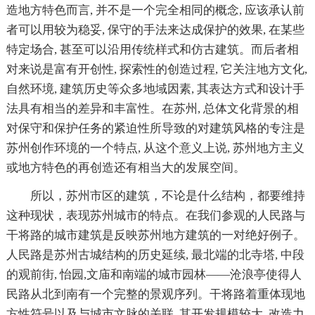
造地方特色而言, 并不是一个完全相同的概念, 应该承认前
者可以用较为稳妥, 保守的手法来达成保护的效果, 在某些
特定场合, 甚至可以沿用传统样式和仿古建筑。而后者相
对来说是富有开创性, 探索性的创造过程, 它关注地方文化,
自然环境, 建筑历史等众多地域因素, 其表达方式和设计手
法具有相当的差异和丰富性。在苏州, 总体文化背景的相
对保守和保护任务的紧迫性所导致的对建筑风格的专注是
苏州创作环境的一个特点, 从这个意义上说, 苏州地方主义
或地方特色的再创造还有相当大的发展空间。
所以，苏州市区的建筑，不论是什么结构，都要维持
这种现状，表现苏州城市的特点。在我们参观的人民路与
干将路的城市建筑是反映苏州地方建筑的一对绝好例子。
人民路是苏州古城结构的历史延续, 最北端的北寺塔, 中段
的观前街, 怡园,文庙和南端的城市园林——沧浪亭使得人
民路从北到南有一个完整的景观序列。干将路着重体现地
方性符号以及与城市文脉的关联, 其开发规模较大, 改造力