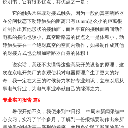
说明书，它有很多优点，其优点之一是：
它的触头常采取对接式触头。因为一般的真空断路器
在分闸状态下动静触头的距离只有16mm这么小的距离很
难制作出其他形状的接触面，而且平直的接触面瞬间动作
电弧的损伤也较小。真空断路器的优点之一是体积小，动
静触头要在一个绝对真空的空间内动作，如果制作成其他
的对接方式也会增加断路器自身的体积！
说实话，我还不太懂得这些高级开关设备的原理，这
次在京电开关厂的参观使我对电器原理产生了更大的好
奇，我一定在大三的时候努力学好专业知识，立志以后从
事电气行业，为电气事业奉献自己的绵薄之力。
专业实习报告 篇6
暑假开始不久，我便来到**日报—**周末新闻采编中
心实习，实习了半个多月，了解到一份报纸要制作出来所
需的采编制作等一系列的程序，并切身实践了新闻的采访